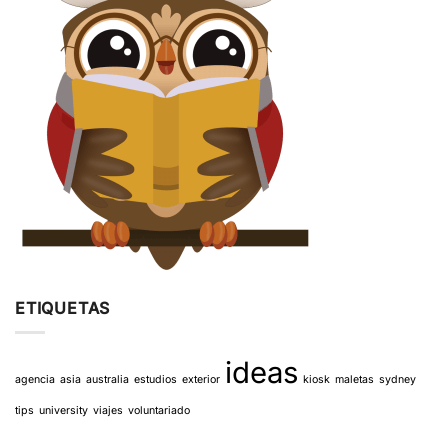
ETIQUETAS
ideas
agencia
asia
australia
estudios
exterior
kiosk
maletas
sydney
tips
university
viajes
voluntariado