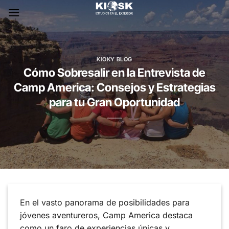
Skip
to
content
KIOKY BLOG
Cómo Sobresalir en la Entrevista de
Camp America: Consejos y Estrategias
para tu Gran Oportunidad
En el vasto panorama de posibilidades para
jóvenes aventureros, Camp America destaca
como un faro de experiencias únicas y