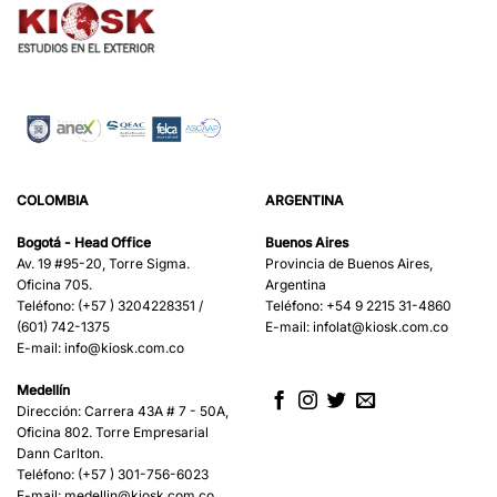
COLOMBIA
ARGENTINA
Bogotá - Head Office
Buenos Aires
Av. 19 #95-20, Torre Sigma.
Provincia de Buenos Aires,
Oficina 705.
Argentina
Teléfono: (+57 ) 3204228351 /
Teléfono: +54 9 2215 31-4860
(601) 742-1375
E-mail:
infolat@kiosk.com.co
E-mail:
info@kiosk.com.co
Medellín
Dirección: Carrera 43A # 7 - 50A,
Oficina 802. Torre Empresarial
Dann Carlton.
Teléfono: (+57 ) 301-756-6023
E-mail:
medellin@kiosk.com.co